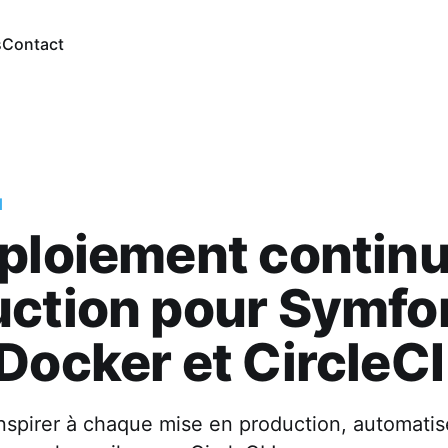
s
Contact
d
ploiement continu
ction pour Symfo
Docker et CircleCI
nspirer à chaque mise en production, automatis