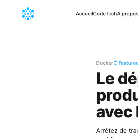
Accueil
Code
Tech
A propo
Docker
Feature
Le dé
produ
avec 
Arrêtez de tra