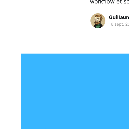
workflow et so
Guillaum
16 sept. 2