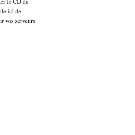
ner le CD du
le ici de
r vos serveurs